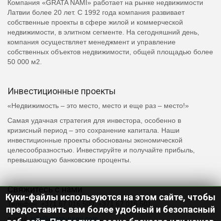
Компания «GRATA NAMI» работает на рынке недвижимости
Латвии более 20 лет. С 1992 года компания развивает
собственные проекты в сфере жилой и коммерческой
недвижимости, в элитном сегменте. На сегодняшний день,
компания осуществляет менеджмент и управление
собственных объектов недвижимости, общей площадью более
50 000 м2.
Инвестиционные проекты
«Недвижимость – это место, место и еще раз – место!»
Самая удачная стратегия для инвестора, особенно в
кризисный период – это сохранение капитала. Наши
инвестиционные проекты обоснованы экономической
целесообразностью. Инвестируйте и получайте прибыль,
превышающую банковские проценты.
Свяжитесь с нами
Куки-файлы используются на этом сайте, чтобы
Телефон: +371 67 016 500, +371 67 016 501
предоставить вам более удобный и безопасный
e-mail:
info@grata-nami.com